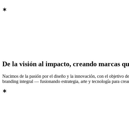
De
la
visión
al
impacto,
creando
marcas
qu
Nacimos
de
la
pasión
por
el
diseño
y
la
innovación,
con
el
objetivo
d
branding
integral
—
fusionando
estrategia,
arte
y
tecnología
para
crea