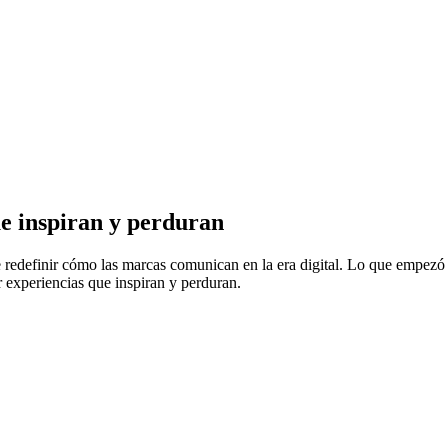
e
inspiran
y
perduran
e
redefinir
cómo
las
marcas
comunican
en
la
era
digital.
Lo
que
empezó
r
experiencias
que
inspiran
y
perduran.