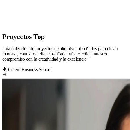
STRO TRABAJO
—
STRO TRABAJO
—
STRO TRABAJO
—
STRO TRABAJO
—
STRO TRABAJO
—
Proyectos Top
Una colección de proyectos de alto nivel, diseñados para elevar
marcas y cautivar audiencias. Cada trabajo refleja nuestro
compromiso con la creatividad y la excelencia.
Cerem Business School