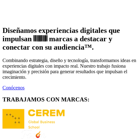
ÉNES SOMOS
—
ÉNES SOMOS
—
ÉNES SOMOS
—
ÉNES SOMOS
—
Diseñamos
experiencias
digitales
que
impulsan
𝄃𝄃𝄂𝄂𝄀𝄁𝄃𝄂𝄂𝄃
marcas
a
destacar
y
conectar
con
su
audiencia™.
Combinando
estrategia,
diseño
y
tecnología,
transformamos
ideas
en
experiencias
digitales
con
impacto
real.
Nuestro
trabajo
fusiona
imaginación
y
precisión
para
generar
resultados
que
impulsan
el
crecimiento.
Conócenos
TRABAJAMOS CON MARCAS: