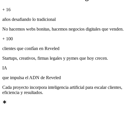
+
16
años desafiando lo tradicional
No hacemos webs bonitas, hacemos negocios digitales que venden.
+
100
clientes que confían en Reveled
Startups, creativos, firmas legales y pymes que hoy crecen.
IA
que impulsa el ADN de Reveled
Cada proyecto incorpora inteligencia artificial para escalar clientes,
eficiencia y resultados.
ÉNES SOMOS
—
ÉNES SOMOS
—
ÉNES SOMOS
—
ÉNES SOMOS
—