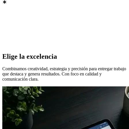
 QUÉ ELEGIRNOS
—
 QUÉ ELEGIRNOS
—
 QUÉ ELEGIRNOS
—
 QUÉ ELEGIRNOS
—
 QUÉ ELEGIRNOS
—
 QUÉ ELEGIRNOS
—
 QUÉ ELEGIRNOS
—
 QUÉ ELEGIRNOS
—
Elige la excelencia
Combinamos creatividad, estrategia y precisión para entregar trabajo
que destaca y genera resultados. Con foco en calidad y
comunicación clara.